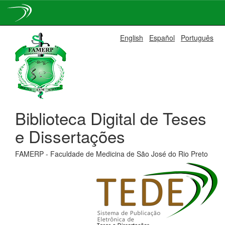
Skip
English
Español
Português
navigation
Biblioteca Digital de Teses
e Dissertações
FAMERP - Faculdade de Medicina de São José do Rio Preto