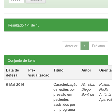
Resultado 1-1 de 1.
Anterior
1
Próximo
Conjunto de itens:
Data de
Pré-
Título
Autor
Orient
defesa
visualização
6-Mai-2016
Caracterização
Almeida,
Poletti,
de lesões por
Diego
Nádia
pressão em
Bonil de
Antônia
pacientes
Apareci
assistidos por
um programa