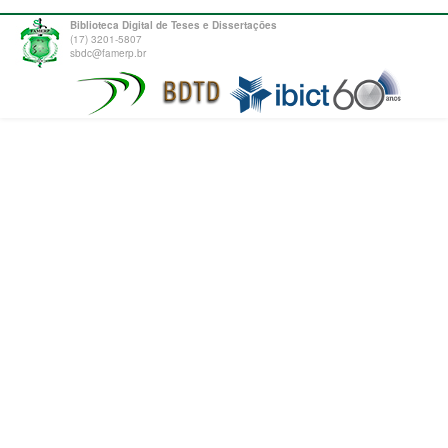
Biblioteca Digital de Teses e Dissertações
(17) 3201-5807
sbdc@famerp.br