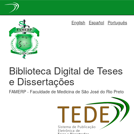
Skip
English
Español
Português
navigation
Biblioteca Digital de Teses
e Dissertações
FAMERP - Faculdade de Medicina de São José do Rio Preto