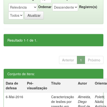
Ordenar
Registro(s)
Resultado 1-1 de 1.
Anterior
1
Próximo
Conjunto de itens:
Data de
Pré-
Título
Autor
Orient
defesa
visualização
6-Mai-2016
Caracterização
Almeida,
Poletti,
de lesões por
Diego
Nádia
pressão em
Bonil de
Antônia