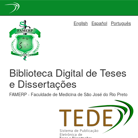
Skip
English
Español
Português
navigation
Biblioteca Digital de Teses
e Dissertações
FAMERP - Faculdade de Medicina de São José do Rio Preto