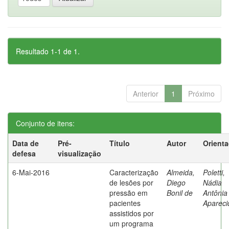
Resultado 1-1 de 1.
Anterior
1
Próximo
Conjunto de itens:
Data de
Pré-
Título
Autor
Orient
defesa
visualização
6-Mai-2016
Caracterização
Almeida,
Poletti,
de lesões por
Diego
Nádia
pressão em
Bonil de
Antônia
pacientes
Apareci
assistidos por
um programa