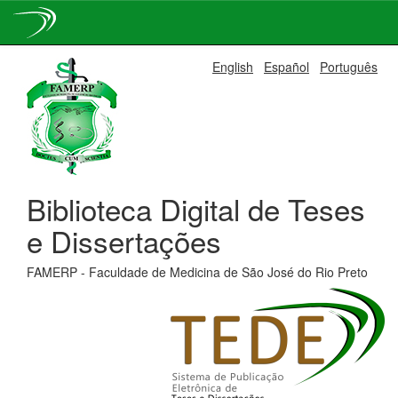
Skip
English
Español
Português
navigation
Biblioteca Digital de Teses
e Dissertações
FAMERP - Faculdade de Medicina de São José do Rio Preto