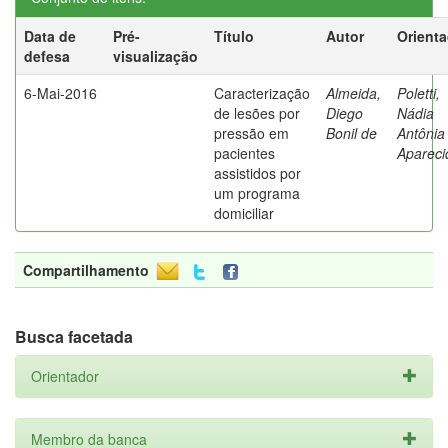
Data de
Pré-
Título
Autor
Orient
defesa
visualização
6-Mai-2016
Caracterização
Almeida,
Poletti,
de lesões por
Diego
Nádia
pressão em
Bonil de
Antônia
pacientes
Apareci
assistidos por
um programa
domiciliar
Compartilhamento
Busca facetada
Orientador
Membro da banca