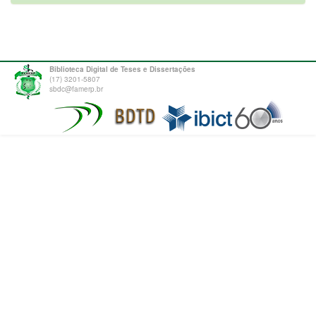
Biblioteca Digital de Teses e Dissertações
(17) 3201-5807
sbdc@famerp.br