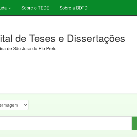
juda
Sobre o TEDE
Sobre a BDTD
gital de Teses e Dissertações
na de São José do Rio Preto