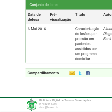
Conjunto de itens:
Data de
Pré-
Título
Auto
defesa
visualização
6-Mai-2016
Caracterização
Almei
de lesões por
Dieg
pressão em
Bonil
pacientes
assistidos por
um programa
domiciliar
Compartilhamento
Biblioteca Digital de Teses e Dissertações
(17) 3201-5807
sbdc@famerp.br