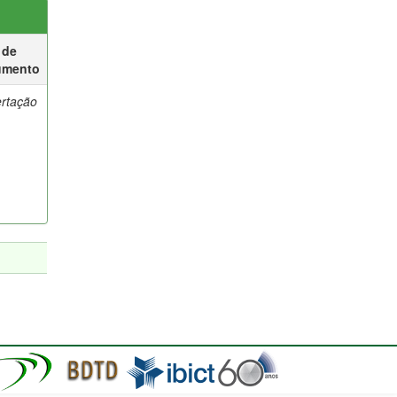
 de
umento
ertação