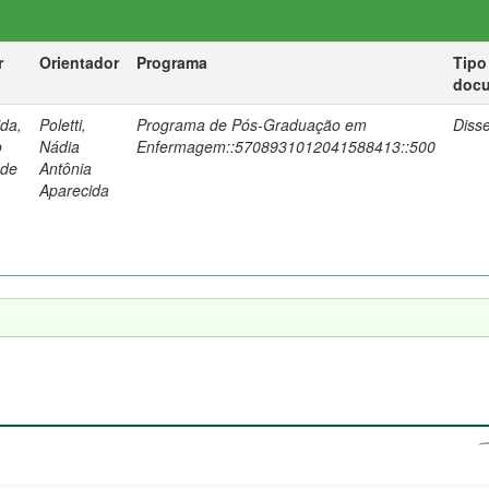
r
Orientador
Programa
Tipo
doc
da,
Poletti,
Programa de Pós-Graduação em
Diss
o
Nádia
Enfermagem::5708931012041588413::500
 de
Antônia
Aparecida