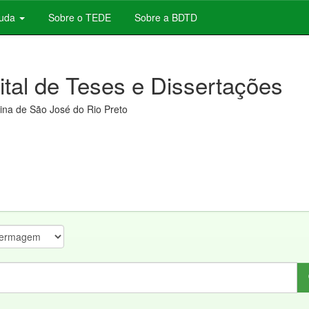
juda
Sobre o TEDE
Sobre a BDTD
gital de Teses e Dissertações
na de São José do Rio Preto