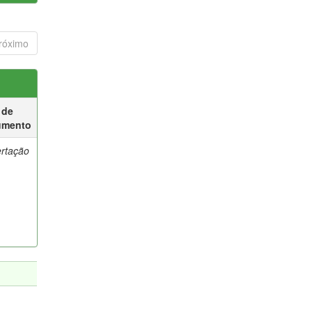
róximo
 de
umento
ertação