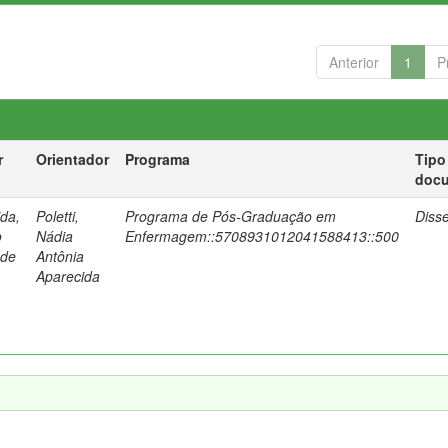
Anterior
1
P
r
Orientador
Programa
Tipo
doc
da,
Poletti,
Programa de Pós-Graduação em
Diss
o
Nádia
Enfermagem::5708931012041588413::500
 de
Antônia
Aparecida