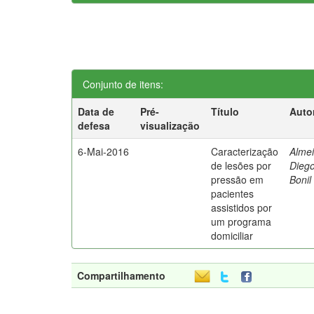
Conjunto de itens:
Data de
Pré-
Título
Auto
defesa
visualização
6-Mai-2016
Caracterização
Almei
de lesões por
Dieg
pressão em
Bonil
pacientes
assistidos por
um programa
domiciliar
Compartilhamento