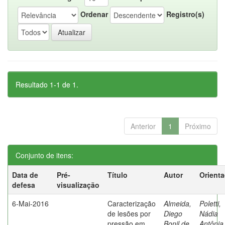
Ordenar
Registro(s)
Resultado 1-1 de 1.
Anterior
1
Próximo
Conjunto de itens:
Data de
Pré-
Título
Autor
Orient
defesa
visualização
6-Mai-2016
Caracterização
Almeida,
Poletti,
de lesões por
Diego
Nádia
pressão em
Bonil de
Antônia