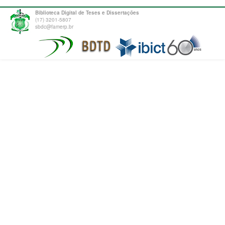
Biblioteca Digital de Teses e Dissertações
(17) 3201-5807
sbdc@famerp.br