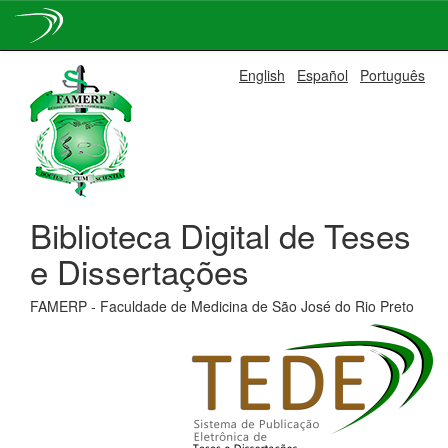
Skip
English
Español
Português
navigation
Biblioteca Digital de Teses
e Dissertações
FAMERP - Faculdade de Medicina de São José do Rio Preto