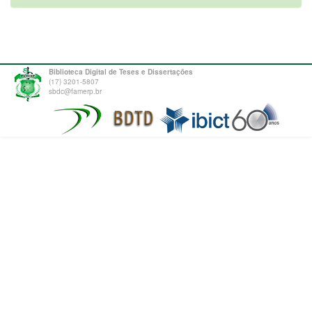
Biblioteca Digital de Teses e Dissertações
(17) 3201-5807
sbdc@famerp.br