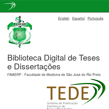
Skip
English
Español
Português
navigation
Biblioteca Digital de Teses
e Dissertações
FAMERP - Faculdade de Medicina de São José do Rio Preto