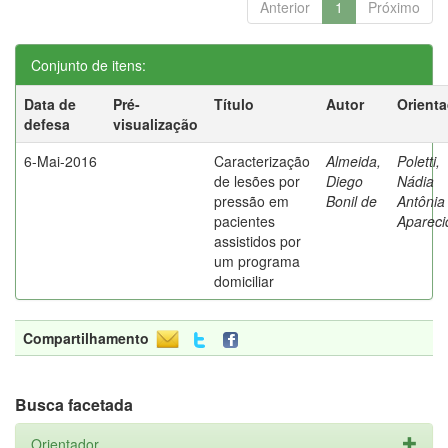
Anterior
1
Próximo
Conjunto de itens:
Data de
Pré-
Título
Autor
Orient
defesa
visualização
6-Mai-2016
Caracterização
Almeida,
Poletti,
de lesões por
Diego
Nádia
pressão em
Bonil de
Antônia
pacientes
Apareci
assistidos por
um programa
domiciliar
Compartilhamento
Busca facetada
Orientador