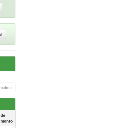
róximo
 de
umento