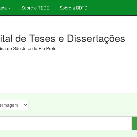
juda
Sobre o TEDE
Sobre a BDTD
gital de Teses e Dissertações
na de São José do Rio Preto