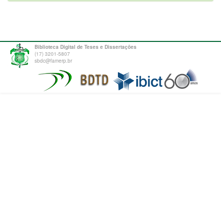
Biblioteca Digital de Teses e Dissertações
(17) 3201-5807
sbdc@famerp.br