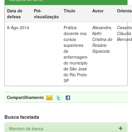
Data de
Pré-
Título
Autor
Orient
defesa
visualização
8-Ago-2014
Prática
Alexandre,
Cesarin
docente nos
Kethi
Cláudia
cursos
Cristina do
Bernard
superiores
Rosário
de
Squecola
enfermagem
do município
de São José
do Rio Preto
SP
Compartilhamento
Busca facetada
Membro da banca