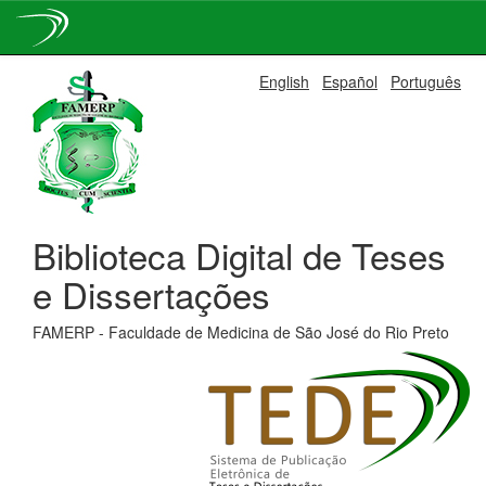
Skip
English
Español
Português
navigation
Biblioteca Digital de Teses
e Dissertações
FAMERP - Faculdade de Medicina de São José do Rio Preto