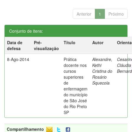
Anterior
1
Próximo
Conjunto de itens:
Data de
Pré-
Título
Autor
Orient
defesa
visualização
8-Ago-2014
Prática
Alexandre,
Cesarin
docente nos
Kethi
Cláudia
cursos
Cristina do
Bernard
superiores
Rosário
de
Squecola
enfermagem
do município
de São José
do Rio Preto
SP
Compartilhamento