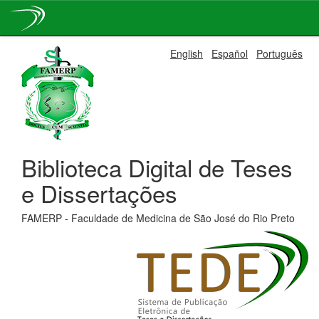
Skip
English
Español
Português
navigation
Biblioteca Digital de Teses
e Dissertações
FAMERP - Faculdade de Medicina de São José do Rio Preto