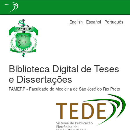
Skip
English
Español
Português
navigation
Biblioteca Digital de Teses
e Dissertações
FAMERP - Faculdade de Medicina de São José do Rio Preto