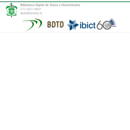
Biblioteca Digital de Teses e Dissertações
(17) 3201-5807
sbdc@famerp.br