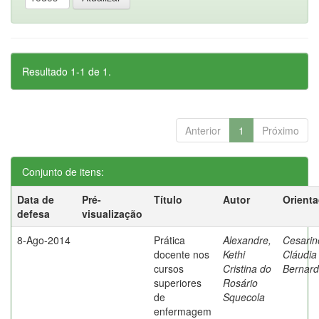
Resultado 1-1 de 1.
Anterior
1
Próximo
Conjunto de itens:
Data de
Pré-
Título
Autor
Orient
defesa
visualização
8-Ago-2014
Prática
Alexandre,
Cesarin
docente nos
Kethi
Cláudia
cursos
Cristina do
Bernard
superiores
Rosário
de
Squecola
enfermagem