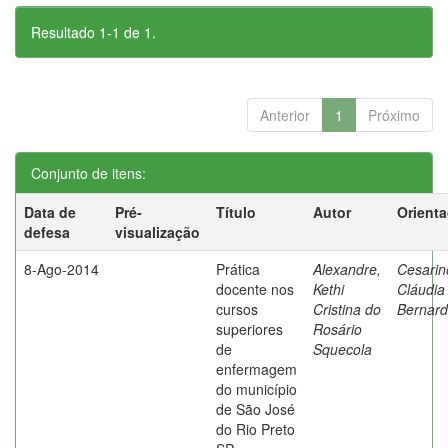
Resultado 1-1 de 1.
Anterior
1
Próximo
Conjunto de itens:
Data de
Pré-
Título
Autor
Orient
defesa
visualização
8-Ago-2014
Prática
Alexandre,
Cesarin
docente nos
Kethi
Cláudia
cursos
Cristina do
Bernard
superiores
Rosário
de
Squecola
enfermagem
do município
de São José
do Rio Preto