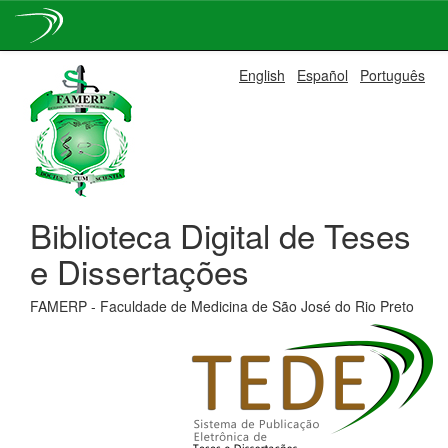
Skip
English
Español
Português
navigation
Biblioteca Digital de Teses
e Dissertações
FAMERP - Faculdade de Medicina de São José do Rio Preto