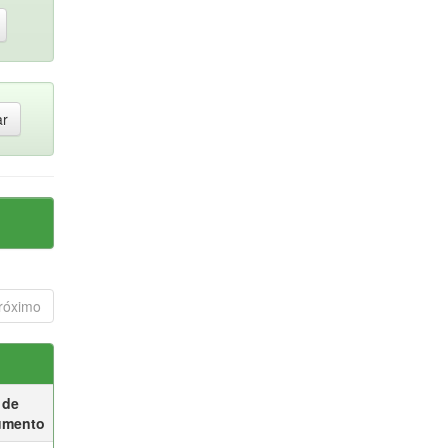
róximo
 de
umento