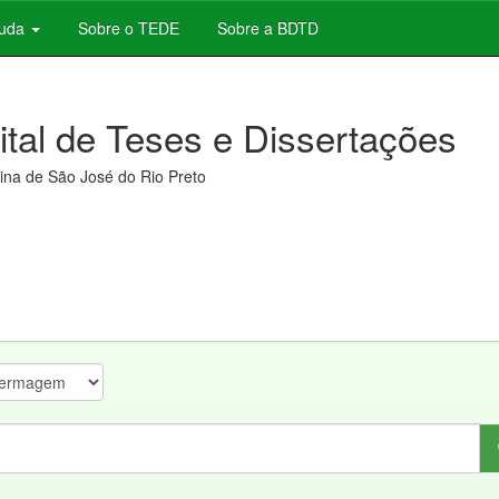
juda
Sobre o TEDE
Sobre a BDTD
gital de Teses e Dissertações
na de São José do Rio Preto