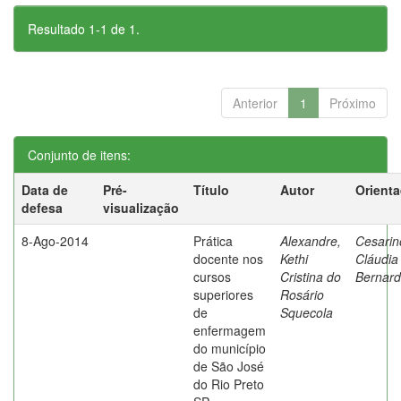
Resultado 1-1 de 1.
Anterior
1
Próximo
Conjunto de itens:
Data de
Pré-
Título
Autor
Orient
defesa
visualização
8-Ago-2014
Prática
Alexandre,
Cesarin
docente nos
Kethi
Cláudia
cursos
Cristina do
Bernard
superiores
Rosário
de
Squecola
enfermagem
do município
de São José
do Rio Preto