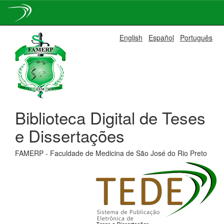
Skip
English
Español
Português
navigation
Biblioteca Digital de Teses
e Dissertações
FAMERP - Faculdade de Medicina de São José do Rio Preto