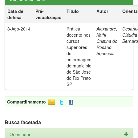
Data de
Pré-
Título
Autor
Orient
defesa
visualização
8-Ago-2014
Prática
Alexandre,
Cesarin
docente nos
Kethi
Cláudia
cursos
Cristina do
Bernard
superiores
Rosário
de
Squecola
enfermagem
do município
de São José
do Rio Preto
SP
Compartilhamento
Busca facetada
Orientador