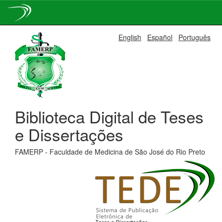
Skip
English
Español
Português
navigation
Biblioteca Digital de Teses
e Dissertações
FAMERP - Faculdade de Medicina de São José do Rio Preto