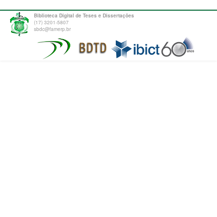
Biblioteca Digital de Teses e Dissertações
(17) 3201-5807
sbdc@famerp.br