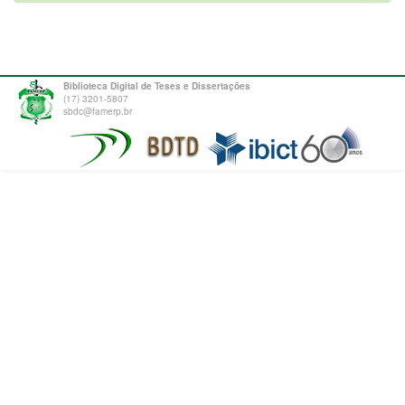
Biblioteca Digital de Teses e Dissertações
(17) 3201-5807
sbdc@famerp.br