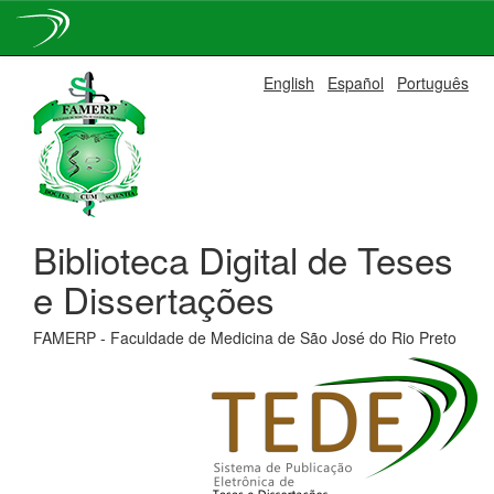
Skip
English
Español
Português
navigation
Biblioteca Digital de Teses
e Dissertações
FAMERP - Faculdade de Medicina de São José do Rio Preto