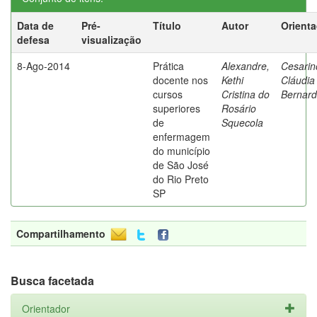
Data de
Pré-
Título
Autor
Orient
defesa
visualização
8-Ago-2014
Prática
Alexandre,
Cesarin
docente nos
Kethi
Cláudia
cursos
Cristina do
Bernard
superiores
Rosário
de
Squecola
enfermagem
do município
de São José
do Rio Preto
SP
Compartilhamento
Busca facetada
Orientador