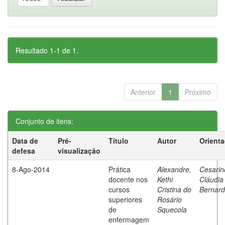
Resultado 1-1 de 1.
Anterior
1
Próximo
Conjunto de itens:
Data de
Pré-
Título
Autor
Orient
defesa
visualização
8-Ago-2014
Prática
Alexandre,
Cesarin
docente nos
Kethi
Cláudia
cursos
Cristina do
Bernard
superiores
Rosário
de
Squecola
enfermagem