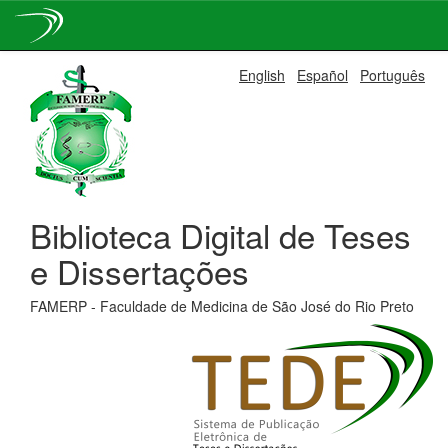
Skip
English
Español
Português
navigation
Biblioteca Digital de Teses
e Dissertações
FAMERP - Faculdade de Medicina de São José do Rio Preto