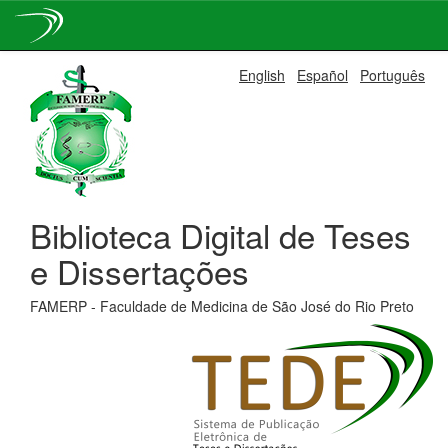
Skip
English
Español
Português
navigation
Biblioteca Digital de Teses
e Dissertações
FAMERP - Faculdade de Medicina de São José do Rio Preto