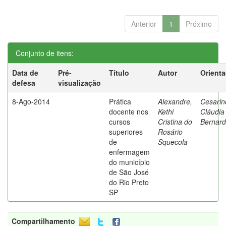
Anterior
1
Próximo
Conjunto de itens:
Data de
Pré-
Título
Autor
Orient
defesa
visualização
8-Ago-2014
Prática
Alexandre,
Cesarin
docente nos
Kethi
Cláudia
cursos
Cristina do
Bernard
superiores
Rosário
de
Squecola
enfermagem
do município
de São José
do Rio Preto
SP
Compartilhamento