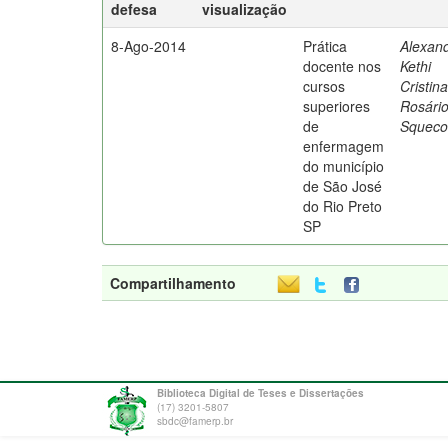
defesa
visualização
8-Ago-2014
Prática
Alexand
docente nos
Kethi
cursos
Cristin
superiores
Rosári
de
Squeco
enfermagem
do município
de São José
do Rio Preto
SP
Compartilhamento
Biblioteca Digital de Teses e Dissertações
(17) 3201-5807
sbdc@famerp.br