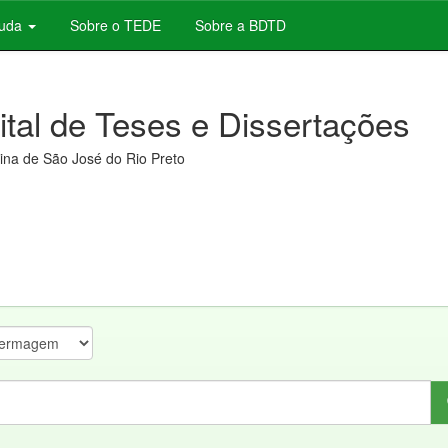
juda
Sobre o TEDE
Sobre a BDTD
gital de Teses e Dissertações
na de São José do Rio Preto