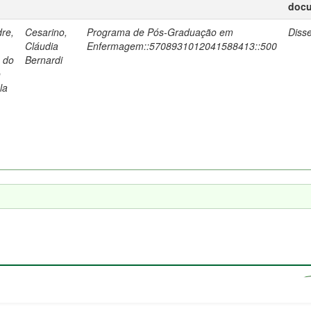
doc
re,
Cesarino,
Programa de Pós-Graduação em
Diss
Cláudia
Enfermagem::5708931012041588413::500
a do
Bernardi
o
la