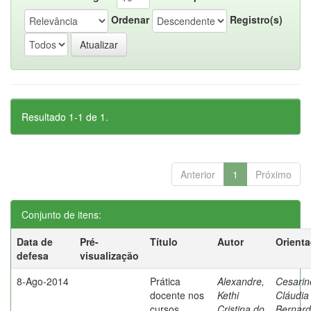
Ordenar
Registro(s)
Resultado 1-1 de 1.
Anterior
1
Próximo
Conjunto de itens:
Data de
Pré-
Título
Autor
Orient
defesa
visualização
8-Ago-2014
Prática
Alexandre,
Cesarin
docente nos
Kethi
Cláudia
cursos
Cristina do
Bernard