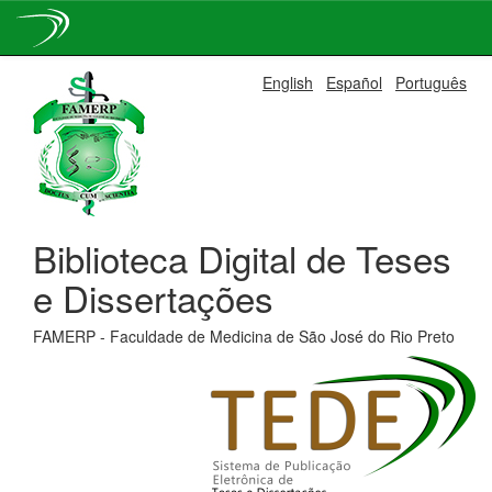
Skip
English
Español
Português
navigation
Biblioteca Digital de Teses
e Dissertações
FAMERP - Faculdade de Medicina de São José do Rio Preto