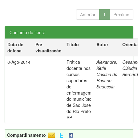
Anterior
1
Próximo
Conjunto de itens:
Data de
Pré-
Título
Autor
Orient
defesa
visualização
8-Ago-2014
Prática
Alexandre,
Cesarin
docente nos
Kethi
Cláudia
cursos
Cristina do
Bernard
superiores
Rosário
de
Squecola
enfermagem
do município
de São José
do Rio Preto
SP
Compartilhamento