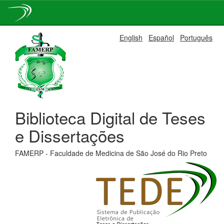
Skip
English
Español
Português
navigation
Biblioteca Digital de Teses
e Dissertações
FAMERP - Faculdade de Medicina de São José do Rio Preto