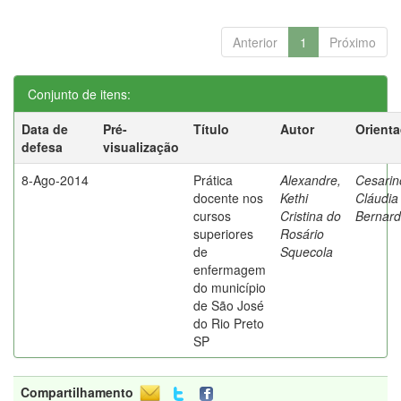
Anterior
1
Próximo
Conjunto de itens:
Data de
Pré-
Título
Autor
Orient
defesa
visualização
8-Ago-2014
Prática
Alexandre,
Cesarin
docente nos
Kethi
Cláudia
cursos
Cristina do
Bernard
superiores
Rosário
de
Squecola
enfermagem
do município
de São José
do Rio Preto
SP
Compartilhamento