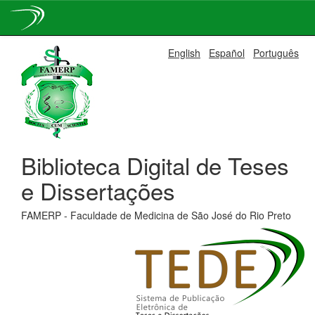
Skip
English
Español
Português
navigation
Biblioteca Digital de Teses
e Dissertações
FAMERP - Faculdade de Medicina de São José do Rio Preto