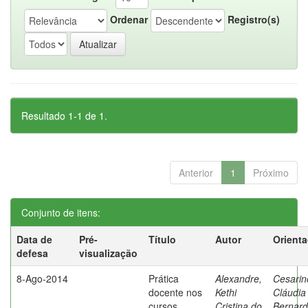
Ordenar
Registro(s)
Resultado 1-1 de 1.
Anterior
1
Próximo
Conjunto de itens:
Data de
Pré-
Título
Autor
Orient
defesa
visualização
8-Ago-2014
Prática
Alexandre,
Cesarin
docente nos
Kethi
Cláudia
cursos
Cristina do
Bernard