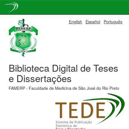
Skip
English
Español
Português
navigation
Biblioteca Digital de Teses
e Dissertações
FAMERP - Faculdade de Medicina de São José do Rio Preto