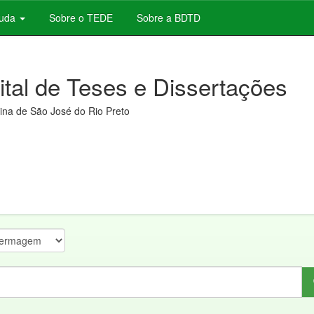
juda
Sobre o TEDE
Sobre a BDTD
gital de Teses e Dissertações
na de São José do Rio Preto