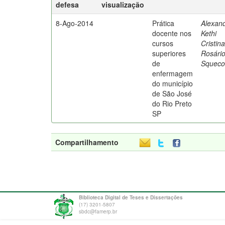
defesa
visualização
8-Ago-2014
Prática
Alexand
docente nos
Kethi
cursos
Cristin
superiores
Rosári
de
Squeco
enfermagem
do município
de São José
do Rio Preto
SP
Compartilhamento
Biblioteca Digital de Teses e Dissertações
(17) 3201-5807
sbdc@famerp.br