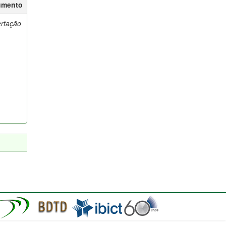
umento
ertação