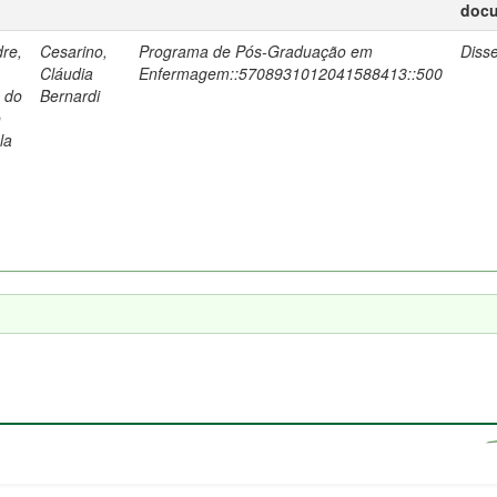
doc
re,
Cesarino,
Programa de Pós-Graduação em
Diss
Cláudia
Enfermagem::5708931012041588413::500
a do
Bernardi
o
la