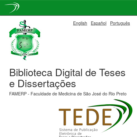
Skip
English
Español
Português
navigation
Biblioteca Digital de Teses
e Dissertações
FAMERP - Faculdade de Medicina de São José do Rio Preto