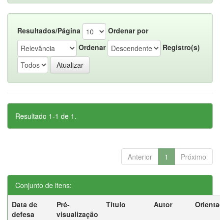
Resultados/Página
Ordenar por
Ordenar
Registro(s)
Resultado 1-1 de 1.
Anterior
1
Próximo
Conjunto de itens:
Data de
Pré-
Título
Autor
Orient
defesa
visualização