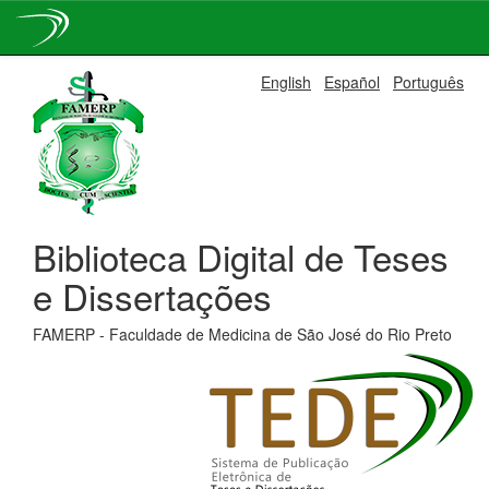
Skip
English
Español
Português
navigation
Biblioteca Digital de Teses
e Dissertações
FAMERP - Faculdade de Medicina de São José do Rio Preto