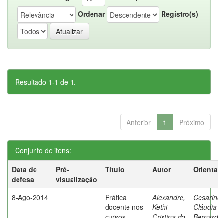
Ordenar
Registro(s)
Resultado 1-1 de 1.
Anterior
1
Próximo
Conjunto de itens:
Data de
Pré-
Título
Autor
Orient
defesa
visualização
8-Ago-2014
Prática
Alexandre,
Cesarin
docente nos
Kethi
Cláudia
cursos
Cristina do
Bernard