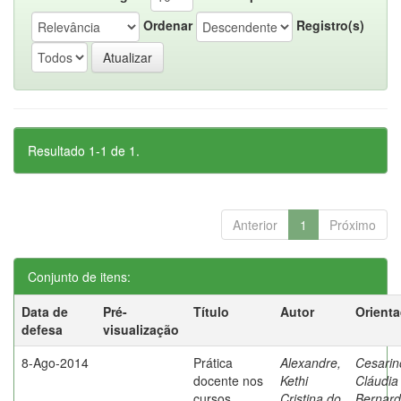
Ordenar
Registro(s)
Resultado 1-1 de 1.
Anterior
1
Próximo
Conjunto de itens:
Data de
Pré-
Título
Autor
Orient
defesa
visualização
8-Ago-2014
Prática
Alexandre,
Cesarin
docente nos
Kethi
Cláudia
cursos
Cristina do
Bernard