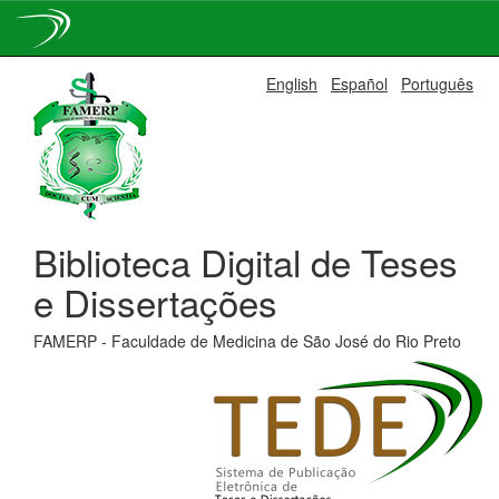
Skip
English
Español
Português
navigation
Biblioteca Digital de Teses
e Dissertações
FAMERP - Faculdade de Medicina de São José do Rio Preto