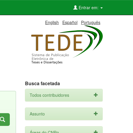
Entrar em:
English
Español
Português
Busca facetada
Todos contribuidores
Assunto
Áreas do CNPq