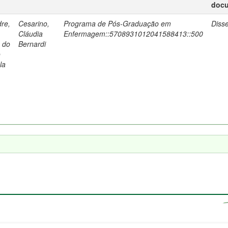
doc
re,
Cesarino,
Programa de Pós-Graduação em
Diss
Cláudia
Enfermagem::5708931012041588413::500
a do
Bernardi
o
la