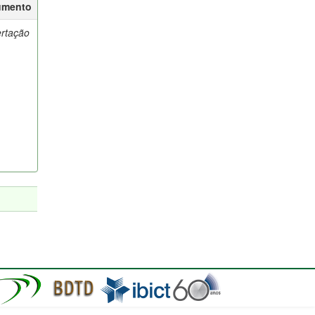
umento
ertação