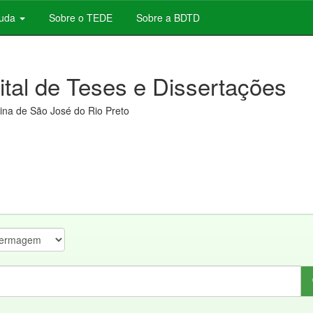
juda
Sobre o TEDE
Sobre a BDTD
gital de Teses e Dissertações
na de São José do Rio Preto