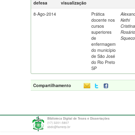
defesa
visualização
8-Ago-2014
Prática
Alexand
docente nos
Kethi
cursos
Cristin
superiores
Rosári
de
Squeco
enfermagem
do município
de São José
do Rio Preto
SP
Compartilhamento
Biblioteca Digital de Teses e Dissertações
(17) 3201-5807
sbdc@famerp.br