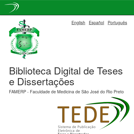
Skip
English
Español
Português
navigation
Biblioteca Digital de Teses
e Dissertações
FAMERP - Faculdade de Medicina de São José do Rio Preto