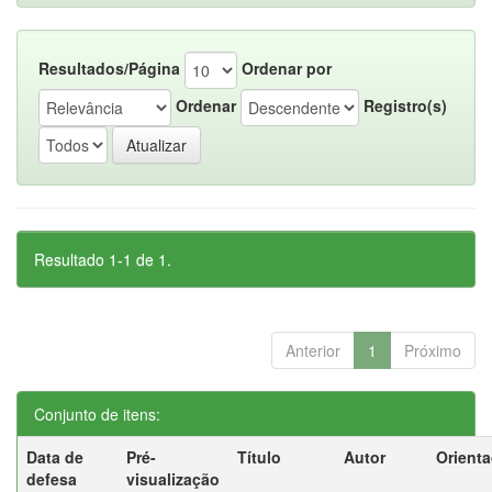
Resultados/Página
Ordenar por
Ordenar
Registro(s)
Resultado 1-1 de 1.
Anterior
1
Próximo
Conjunto de itens:
Data de
Pré-
Título
Autor
Orient
defesa
visualização