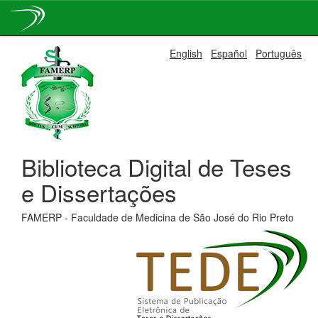
Skip
English
Español
Português
navigation
Biblioteca Digital de Teses
e Dissertações
FAMERP - Faculdade de Medicina de São José do Rio Preto