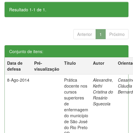
Resultado 1-1 de 1.
Anterior
1
Próximo
Conjunto de itens:
Data de
Pré-
Título
Autor
Orient
defesa
visualização
8-Ago-2014
Prática
Alexandre,
Cesarin
docente nos
Kethi
Cláudia
cursos
Cristina do
Bernard
superiores
Rosário
de
Squecola
enfermagem
do município
de São José
do Rio Preto