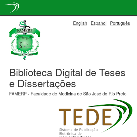
Skip
English
Español
Português
navigation
Biblioteca Digital de Teses
e Dissertações
FAMERP - Faculdade de Medicina de São José do Rio Preto