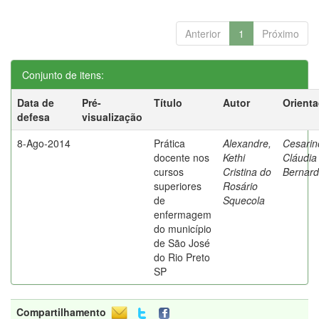
Anterior
1
Próximo
Conjunto de itens:
Data de
Pré-
Título
Autor
Orient
defesa
visualização
8-Ago-2014
Prática
Alexandre,
Cesarin
docente nos
Kethi
Cláudia
cursos
Cristina do
Bernard
superiores
Rosário
de
Squecola
enfermagem
do município
de São José
do Rio Preto
SP
Compartilhamento