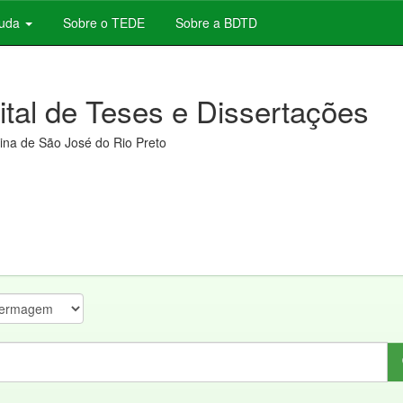
juda
Sobre o TEDE
Sobre a BDTD
gital de Teses e Dissertações
na de São José do Rio Preto