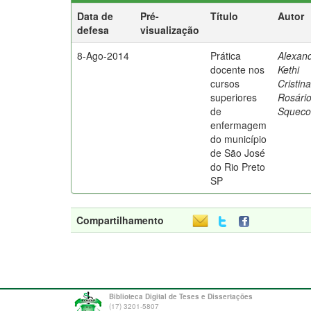
Data de
Pré-
Título
Autor
defesa
visualização
8-Ago-2014
Prática
Alexand
docente nos
Kethi
cursos
Cristin
superiores
Rosári
de
Squeco
enfermagem
do município
de São José
do Rio Preto
SP
Compartilhamento
Biblioteca Digital de Teses e Dissertações
(17) 3201-5807