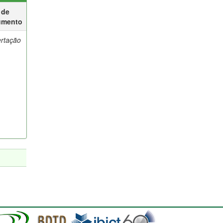
 de
umento
ertação