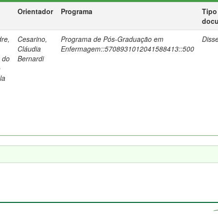
Orientador
Programa
Tipo
doc
re,
Cesarino,
Programa de Pós-Graduação em
Diss
Cláudia
Enfermagem::5708931012041588413::500
a do
Bernardi
o
la