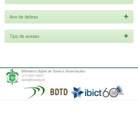
Ano de defesa
Tipo de acesso
Biblioteca Digital de Teses e Dissertações
(17) 3201-5807
sbdc@famerp.br