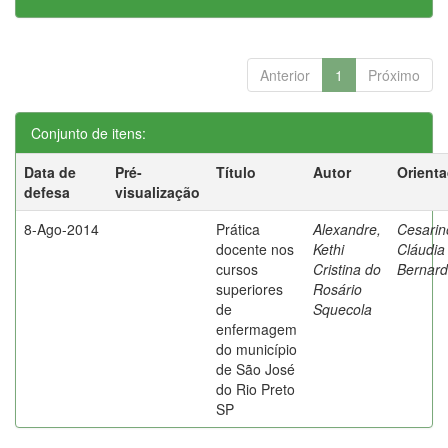
Anterior
1
Próximo
Conjunto de itens:
Data de
Pré-
Título
Autor
Orient
defesa
visualização
8-Ago-2014
Prática
Alexandre,
Cesarin
docente nos
Kethi
Cláudia
cursos
Cristina do
Bernard
superiores
Rosário
de
Squecola
enfermagem
do município
de São José
do Rio Preto
SP