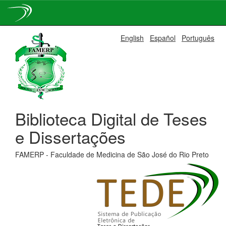
Skip
English
Español
Português
navigation
Biblioteca Digital de Teses
e Dissertações
FAMERP - Faculdade de Medicina de São José do Rio Preto