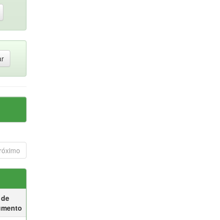
róximo
 de
umento