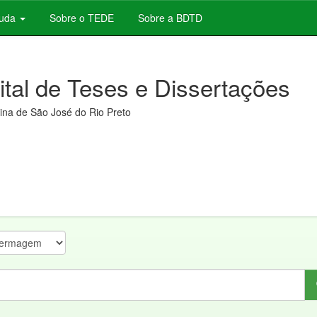
juda
Sobre o TEDE
Sobre a BDTD
gital de Teses e Dissertações
na de São José do Rio Preto