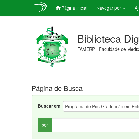
Página inicial
Navegar por
A
Skip
navigation
Biblioteca Di
FAMERP - Faculdade de Medici
Página de Busca
Buscar em:
por