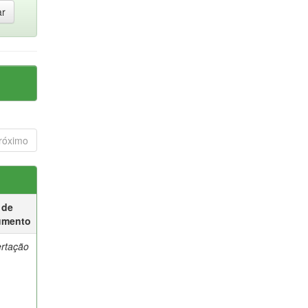
róximo
 de
umento
ertação