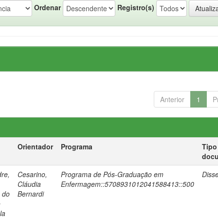
Ordenar
Registro(s)
Anterior
1
P
Orientador
Programa
Tipo
doc
re,
Cesarino,
Programa de Pós-Graduação em
Diss
Cláudia
Enfermagem::5708931012041588413::500
a do
Bernardi
o
la