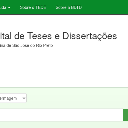
juda
Sobre o TEDE
Sobre a BDTD
gital de Teses e Dissertações
na de São José do Rio Preto