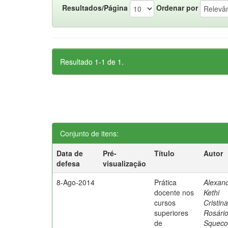
Resultados/Página
Ordenar por
Resultado 1-1 de 1.
Conjunto de itens:
Data de
Pré-
Título
Autor
defesa
visualização
8-Ago-2014
Prática
Alexand
docente nos
Kethi
cursos
Cristin
superiores
Rosári
de
Squeco