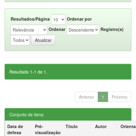
Resultados/Página
Ordenar por
Ordenar
Registro(s)
Resultado 1-1 de 1.
Anterior
1
Próximo
Conjunto de itens:
Data de
Pré-
Título
Autor
Orient
defesa
visualização