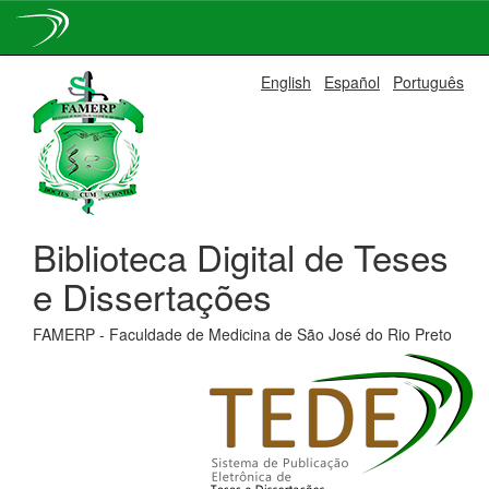
Skip
English
Español
Português
navigation
Biblioteca Digital de Teses
e Dissertações
FAMERP - Faculdade de Medicina de São José do Rio Preto