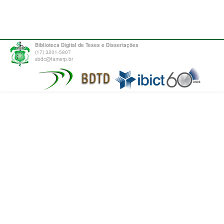
Biblioteca Digital de Teses e Dissertações
(17) 3201-5807
sbdc@famerp.br