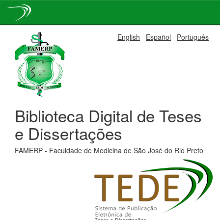
Skip
English
Español
Português
navigation
Biblioteca Digital de Teses
e Dissertações
FAMERP - Faculdade de Medicina de São José do Rio Preto