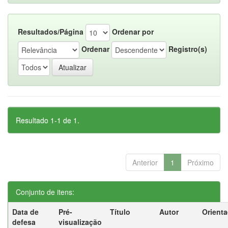
Resultados/Página
Ordenar por
Ordenar
Registro(s)
Resultado 1-1 de 1.
Anterior
1
Próximo
Conjunto de itens:
Data de
Pré-
Título
Autor
Orient
defesa
visualização