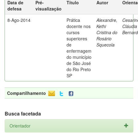
Data de
Pré-
Título
Autor
Orient
defesa
visualização
8-Ago-2014
Prática
Alexandre,
Cesarin
docente nos
Kethi
Cláudia
cursos
Cristina do
Bernard
superiores
Rosário
de
Squecola
enfermagem
do município
de São José
do Rio Preto
SP
Compartilhamento
Busca facetada
Orientador