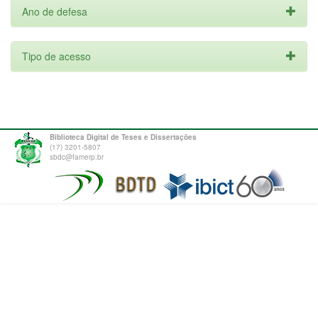
Ano de defesa
Tipo de acesso
Biblioteca Digital de Teses e Dissertações
(17) 3201-5807
sbdc@famerp.br