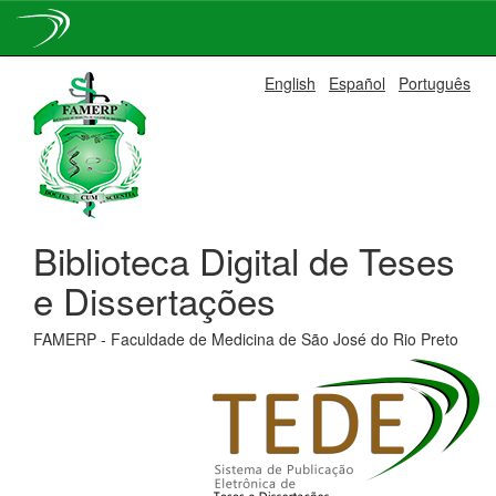
Skip
English
Español
Português
navigation
Biblioteca Digital de Teses
e Dissertações
FAMERP - Faculdade de Medicina de São José do Rio Preto