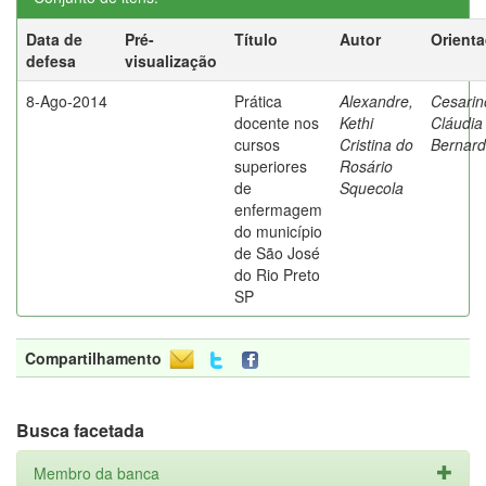
Data de
Pré-
Título
Autor
Orient
defesa
visualização
8-Ago-2014
Prática
Alexandre,
Cesarin
docente nos
Kethi
Cláudia
cursos
Cristina do
Bernard
superiores
Rosário
de
Squecola
enfermagem
do município
de São José
do Rio Preto
SP
Compartilhamento
Busca facetada
Membro da banca