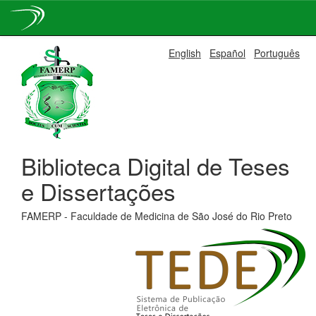
Skip
English
Español
Português
navigation
Biblioteca Digital de Teses
e Dissertações
FAMERP - Faculdade de Medicina de São José do Rio Preto