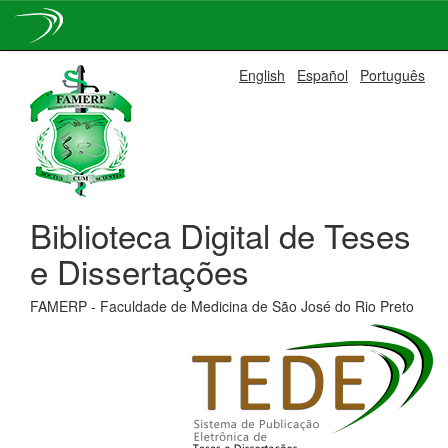
Skip
English
Español
Português
navigation
Biblioteca Digital de Teses
e Dissertações
FAMERP - Faculdade de Medicina de São José do Rio Preto