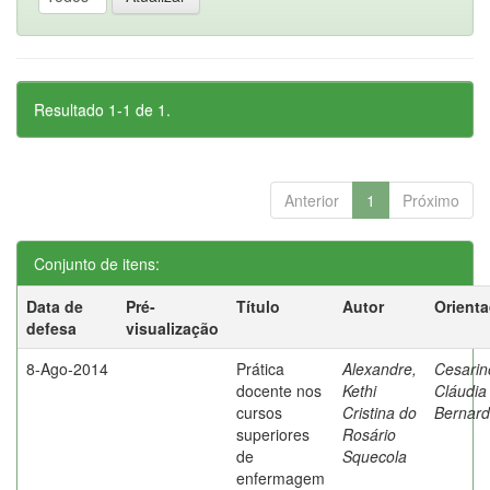
Resultado 1-1 de 1.
Anterior
1
Próximo
Conjunto de itens:
Data de
Pré-
Título
Autor
Orient
defesa
visualização
8-Ago-2014
Prática
Alexandre,
Cesarin
docente nos
Kethi
Cláudia
cursos
Cristina do
Bernard
superiores
Rosário
de
Squecola
enfermagem