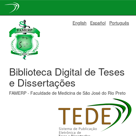
Skip
English
Español
Português
navigation
Biblioteca Digital de Teses
e Dissertações
FAMERP - Faculdade de Medicina de São José do Rio Preto