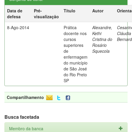
Data de
Pré-
Título
Autor
Orient
defesa
visualização
8-Ago-2014
Prática
Alexandre,
Cesarin
docente nos
Kethi
Cláudia
cursos
Cristina do
Bernard
superiores
Rosário
de
Squecola
enfermagem
do município
de São José
do Rio Preto
SP
Compartilhamento
Busca facetada
Membro da banca