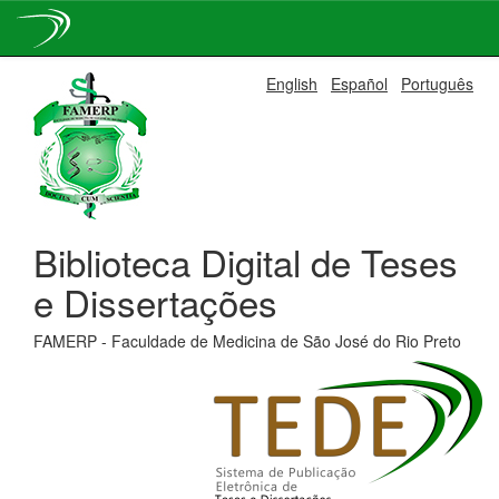
Skip
English
Español
Português
navigation
Biblioteca Digital de Teses
e Dissertações
FAMERP - Faculdade de Medicina de São José do Rio Preto