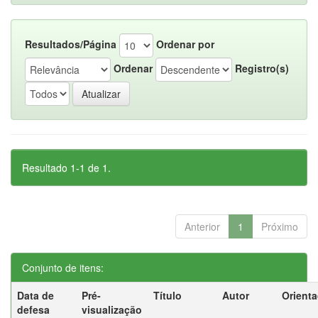
Resultados/Página
Ordenar por
Ordenar
Registro(s)
Resultado 1-1 de 1.
Anterior
1
Próximo
Conjunto de itens:
Data de
Pré-
Título
Autor
Orient
defesa
visualização