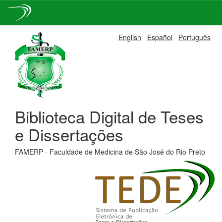
Skip
English
Español
Português
navigation
Biblioteca Digital de Teses
e Dissertações
FAMERP - Faculdade de Medicina de São José do Rio Preto