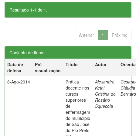
Resultado 1-1 de 1.
Anterior
1
Próximo
Conjunto de itens:
Data de
Pré-
Título
Autor
Orient
defesa
visualização
8-Ago-2014
Prática
Alexandre,
Cesarin
docente nos
Kethi
Cláudia
cursos
Cristina do
Bernard
superiores
Rosário
de
Squecola
enfermagem
do município
de São José
do Rio Preto