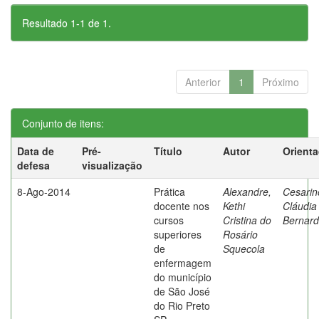
Resultado 1-1 de 1.
Anterior
1
Próximo
Conjunto de itens:
Data de
Pré-
Título
Autor
Orient
defesa
visualização
8-Ago-2014
Prática
Alexandre,
Cesarin
docente nos
Kethi
Cláudia
cursos
Cristina do
Bernard
superiores
Rosário
de
Squecola
enfermagem
do município
de São José
do Rio Preto