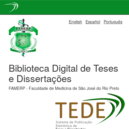
Skip
English
Español
Português
navigation
Biblioteca Digital de Teses
e Dissertações
FAMERP - Faculdade de Medicina de São José do Rio Preto