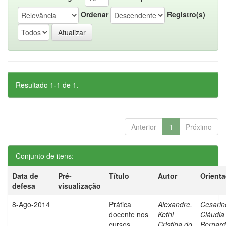
Ordenar
Registro(s)
Resultado 1-1 de 1.
Anterior
1
Próximo
Conjunto de itens:
Data de
Pré-
Título
Autor
Orient
defesa
visualização
8-Ago-2014
Prática
Alexandre,
Cesarin
docente nos
Kethi
Cláudia
cursos
Cristina do
Bernard