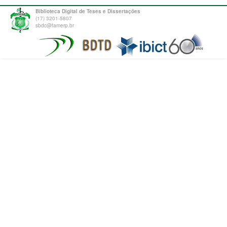
Biblioteca Digital de Teses e Dissertações
(17) 3201-5807
sbdc@famerp.br